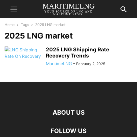
MARITIMELNG
YOUR SOURCE OF LNG AND
MARITIME NEWS!
Home
Tags
2025 LNG market
2025 LNG market
2025 LNG Shipping Rate
Recovery Trends
MaritimeLNG
-
February 2, 2025
ABOUT US
FOLLOW US