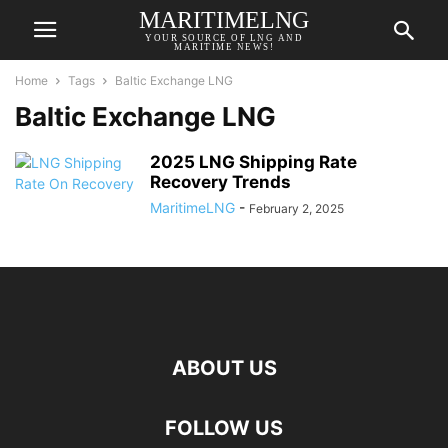
MARITIMELNG
YOUR SOURCE OF LNG AND
MARITIME NEWS!
Home
Tags
Baltic Exchange LNG
Baltic Exchange LNG
2025 LNG Shipping Rate
Recovery Trends
MaritimeLNG
-
February 2, 2025
ABOUT US
FOLLOW US