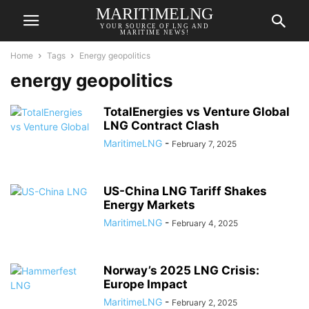
MARITIMELNG
YOUR SOURCE OF LNG AND
MARITIME NEWS!
Home
Tags
Energy geopolitics
energy geopolitics
TotalEnergies vs Venture Global
LNG Contract Clash
MaritimeLNG
-
February 7, 2025
US-China LNG Tariff Shakes
Energy Markets
MaritimeLNG
-
February 4, 2025
Norway’s 2025 LNG Crisis:
Europe Impact
MaritimeLNG
-
February 2, 2025