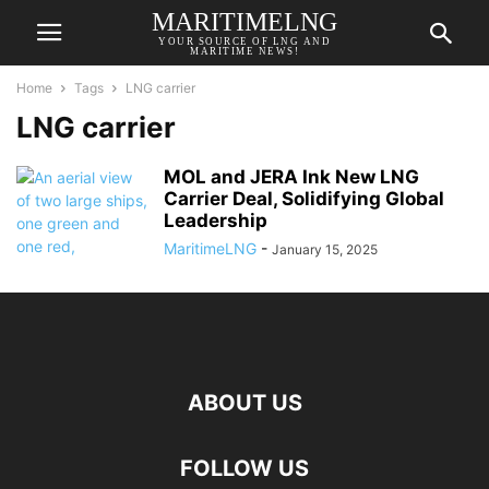
MARITIMELNG
YOUR SOURCE OF LNG AND
MARITIME NEWS!
Home
Tags
LNG carrier
LNG carrier
MOL and JERA Ink New LNG
Carrier Deal, Solidifying Global
Leadership
MaritimeLNG
-
January 15, 2025
ABOUT US
FOLLOW US