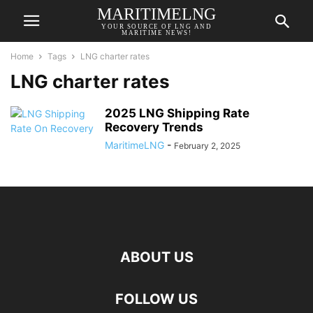
MARITIMELNG
YOUR SOURCE OF LNG AND
MARITIME NEWS!
Home
Tags
LNG charter rates
LNG charter rates
2025 LNG Shipping Rate
Recovery Trends
MaritimeLNG
-
February 2, 2025
ABOUT US
FOLLOW US