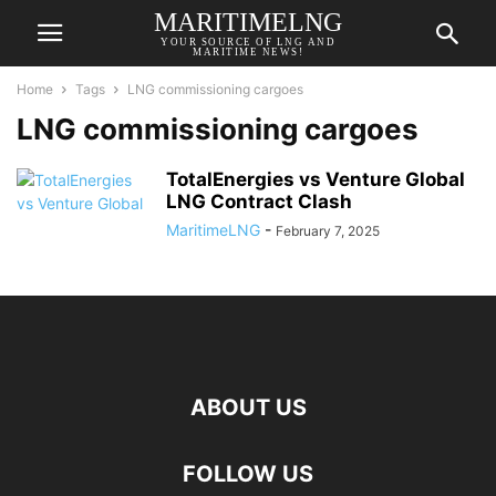
MARITIMELNG
YOUR SOURCE OF LNG AND
MARITIME NEWS!
Home
Tags
LNG commissioning cargoes
LNG commissioning cargoes
TotalEnergies vs Venture Global
LNG Contract Clash
MaritimeLNG
-
February 7, 2025
ABOUT US
FOLLOW US