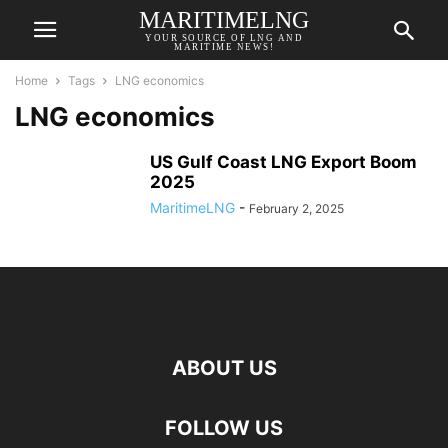
MARITIMELNG
YOUR SOURCE OF LNG AND
MARITIME NEWS!
Home
Tags
LNG economics
LNG economics
US Gulf Coast LNG Export Boom
2025
MaritimeLNG
-
February 2, 2025
ABOUT US
FOLLOW US