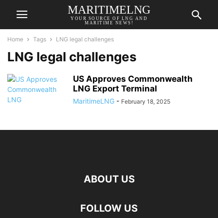
MARITIMELNG
YOUR SOURCE OF LNG AND
MARITIME NEWS!
Home
Tags
LNG legal challenges
LNG legal challenges
US Approves Commonwealth
LNG Export Terminal
MaritimeLNG
-
February 18, 2025
ABOUT US
FOLLOW US