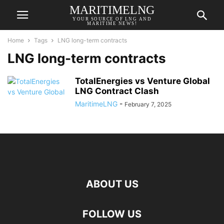
MARITIMELNG
YOUR SOURCE OF LNG AND
MARITIME NEWS!
Home
Tags
LNG long-term contracts
LNG long-term contracts
TotalEnergies vs Venture Global
LNG Contract Clash
MaritimeLNG
-
February 7, 2025
ABOUT US
FOLLOW US