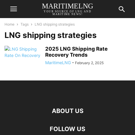
MARITIMELNG
YOUR SOURCE OF LNG AND
MARITIME NEWS!
Home
Tags
LNG shipping strategies
LNG shipping strategies
2025 LNG Shipping Rate
Recovery Trends
MaritimeLNG
-
February 2, 2025
ABOUT US
FOLLOW US