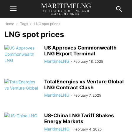
MARITIMELNG
YOUR SOURCE OF LNG AND
MARITIME NEWS!
Home
Tags
LNG spot prices
LNG spot prices
US Approves Commonwealth
LNG Export Terminal
MaritimeLNG
-
February 18, 2025
TotalEnergies vs Venture Global
LNG Contract Clash
MaritimeLNG
-
February 7, 2025
US-China LNG Tariff Shakes
Energy Markets
MaritimeLNG
-
February 4, 2025