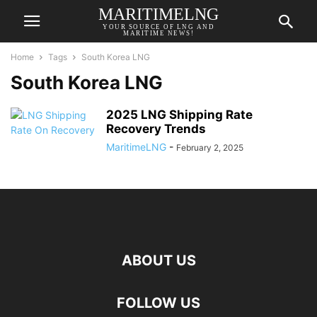
MARITIMELNG
YOUR SOURCE OF LNG AND
MARITIME NEWS!
Home
Tags
South Korea LNG
South Korea LNG
2025 LNG Shipping Rate
Recovery Trends
MaritimeLNG
-
February 2, 2025
ABOUT US
FOLLOW US