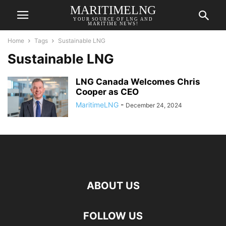
MARITIMELNG
YOUR SOURCE OF LNG AND
MARITIME NEWS!
Home
Tags
Sustainable LNG
Sustainable LNG
LNG Canada Welcomes Chris
Cooper as CEO
MaritimeLNG
-
December 24, 2024
ABOUT US
FOLLOW US