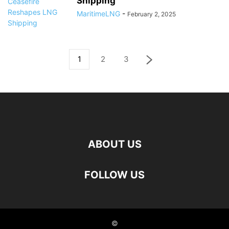
Shipping
MaritimeLNG
-
February 2, 2025
1
2
3
ABOUT US
FOLLOW US
©