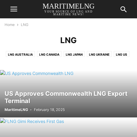
MARITIMELNG
YOUR SOURCE OF LNG AND
MARITIME NEWS!
Home
LNG
LNG
LNG AUSTRALIA
LNG CANADA
LNG JAPAN
LNG UKRAINE
LNG US
US Approves Commonwealth LNG Export
Terminal
MaritimeLNG
-
February 18, 2025